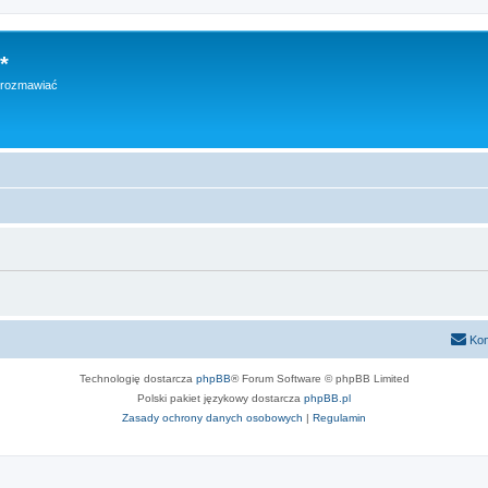
*
h rozmawiać
Kon
Technologię dostarcza
phpBB
® Forum Software © phpBB Limited
Polski pakiet językowy dostarcza
phpBB.pl
Zasady ochrony danych osobowych
|
Regulamin