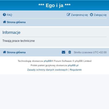
*** Ego i ja ***
FAQ
Zarejestruj się
Zaloguj się
Strona główna
Informacje
Trwają prace techniczne
Strona główna
Strefa czasowa
UTC+02:00
Technologię dostarcza
phpBB
® Forum Software © phpBB Limited
Polski pakiet językowy dostarcza
phpBB.pl
Zasady ochrony danych osobowych
|
Regulamin