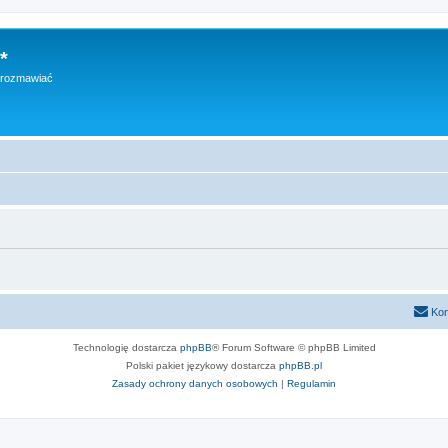
*
h rozmawiać
Kon
Technologię dostarcza
phpBB
® Forum Software © phpBB Limited
Polski pakiet językowy dostarcza
phpBB.pl
Zasady ochrony danych osobowych
|
Regulamin