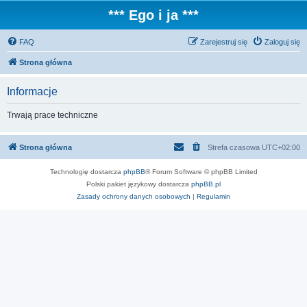
*** Ego i ja ***
FAQ
Zarejestruj się
Zaloguj się
Strona główna
Informacje
Trwają prace techniczne
Strona główna
Strefa czasowa
UTC+02:00
Technologię dostarcza
phpBB
® Forum Software © phpBB Limited
Polski pakiet językowy dostarcza
phpBB.pl
Zasady ochrony danych osobowych
|
Regulamin