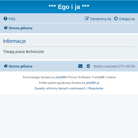
*** Ego i ja ***
FAQ
Zarejestruj się
Zaloguj się
Strona główna
Informacje
Trwają prace techniczne
Strona główna
Strefa czasowa
UTC+02:00
Technologię dostarcza
phpBB
® Forum Software © phpBB Limited
Polski pakiet językowy dostarcza
phpBB.pl
Zasady ochrony danych osobowych
|
Regulamin