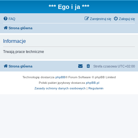
*** Ego i ja ***
FAQ
Zarejestruj się
Zaloguj się
Strona główna
Informacje
Trwają prace techniczne
Strona główna
Strefa czasowa
UTC+02:00
Technologię dostarcza
phpBB
® Forum Software © phpBB Limited
Polski pakiet językowy dostarcza
phpBB.pl
Zasady ochrony danych osobowych
|
Regulamin