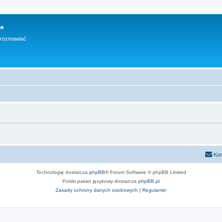
*
h rozmawiać
Kon
Technologię dostarcza
phpBB
® Forum Software © phpBB Limited
Polski pakiet językowy dostarcza
phpBB.pl
Zasady ochrony danych osobowych
|
Regulamin