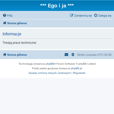
*** Ego i ja ***
FAQ
Zarejestruj się
Zaloguj się
Strona główna
Informacje
Trwają prace techniczne
Strona główna
Strefa czasowa
UTC+02:00
Technologię dostarcza
phpBB
® Forum Software © phpBB Limited
Polski pakiet językowy dostarcza
phpBB.pl
Zasady ochrony danych osobowych
|
Regulamin