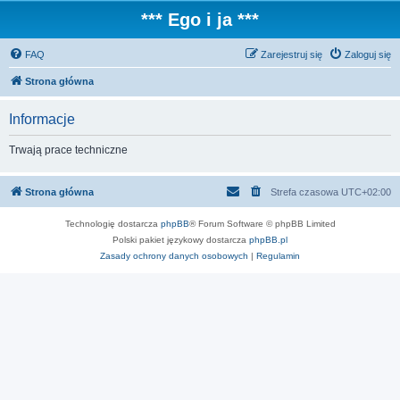
*** Ego i ja ***
FAQ
Zarejestruj się
Zaloguj się
Strona główna
Informacje
Trwają prace techniczne
Strona główna
Strefa czasowa
UTC+02:00
Technologię dostarcza
phpBB
® Forum Software © phpBB Limited
Polski pakiet językowy dostarcza
phpBB.pl
Zasady ochrony danych osobowych
|
Regulamin