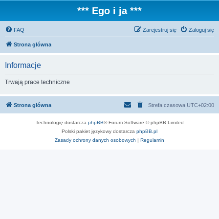
*** Ego i ja ***
FAQ
Zarejestruj się
Zaloguj się
Strona główna
Informacje
Trwają prace techniczne
Strona główna
Strefa czasowa
UTC+02:00
Technologię dostarcza
phpBB
® Forum Software © phpBB Limited
Polski pakiet językowy dostarcza
phpBB.pl
Zasady ochrony danych osobowych
|
Regulamin