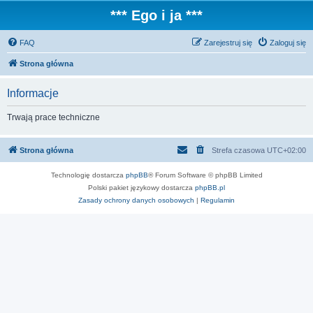
*** Ego i ja ***
FAQ
Zarejestruj się
Zaloguj się
Strona główna
Informacje
Trwają prace techniczne
Strona główna
Strefa czasowa
UTC+02:00
Technologię dostarcza
phpBB
® Forum Software © phpBB Limited
Polski pakiet językowy dostarcza
phpBB.pl
Zasady ochrony danych osobowych
|
Regulamin