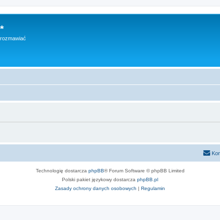
*
h rozmawiać
Kon
Technologię dostarcza
phpBB
® Forum Software © phpBB Limited
Polski pakiet językowy dostarcza
phpBB.pl
Zasady ochrony danych osobowych
|
Regulamin