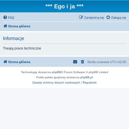
*** Ego i ja ***
FAQ
Zarejestruj się
Zaloguj się
Strona główna
Informacje
Trwają prace techniczne
Strona główna
Strefa czasowa
UTC+02:00
Technologię dostarcza
phpBB
® Forum Software © phpBB Limited
Polski pakiet językowy dostarcza
phpBB.pl
Zasady ochrony danych osobowych
|
Regulamin