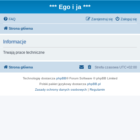
*** Ego i ja ***
FAQ
Zarejestruj się
Zaloguj się
Strona główna
Informacje
Trwają prace techniczne
Strona główna
Strefa czasowa
UTC+02:00
Technologię dostarcza
phpBB
® Forum Software © phpBB Limited
Polski pakiet językowy dostarcza
phpBB.pl
Zasady ochrony danych osobowych
|
Regulamin