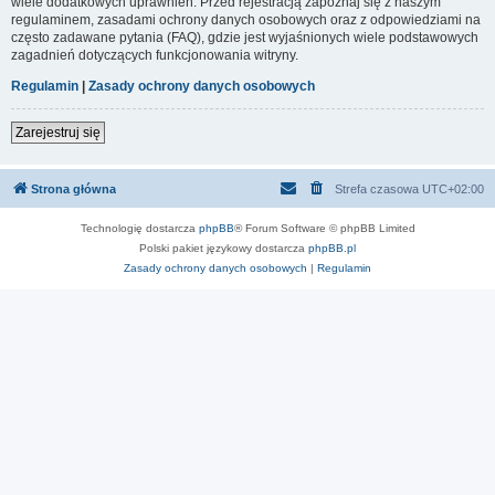
wiele dodatkowych uprawnień. Przed rejestracją zapoznaj się z naszym
regulaminem, zasadami ochrony danych osobowych oraz z odpowiedziami na
często zadawane pytania (FAQ), gdzie jest wyjaśnionych wiele podstawowych
zagadnień dotyczących funkcjonowania witryny.
Regulamin
|
Zasady ochrony danych osobowych
Zarejestruj się
Strona główna
Strefa czasowa
UTC+02:00
Technologię dostarcza
phpBB
® Forum Software © phpBB Limited
Polski pakiet językowy dostarcza
phpBB.pl
Zasady ochrony danych osobowych
|
Regulamin