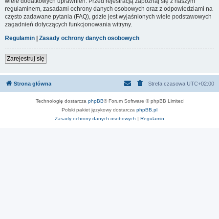
wiele dodatkowych uprawnień. Przed rejestracją zapoznaj się z naszym
regulaminem, zasadami ochrony danych osobowych oraz z odpowiedziami na
często zadawane pytania (FAQ), gdzie jest wyjaśnionych wiele podstawowych
zagadnień dotyczących funkcjonowania witryny.
Regulamin
|
Zasady ochrony danych osobowych
Zarejestruj się
Strona główna
Strefa czasowa
UTC+02:00
Technologię dostarcza
phpBB
® Forum Software © phpBB Limited
Polski pakiet językowy dostarcza
phpBB.pl
Zasady ochrony danych osobowych
|
Regulamin