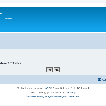
*
h rozmawiać
rzez tę witrynę?
Kon
Technologię dostarcza
phpBB
® Forum Software © phpBB Limited
Polski pakiet językowy dostarcza
phpBB.pl
Zasady ochrony danych osobowych
|
Regulamin