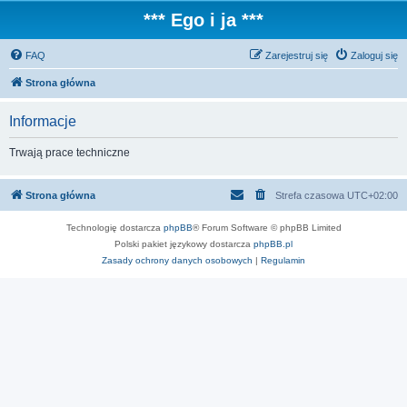
*** Ego i ja ***
FAQ
Zarejestruj się
Zaloguj się
Strona główna
Informacje
Trwają prace techniczne
Strona główna
Strefa czasowa
UTC+02:00
Technologię dostarcza
phpBB
® Forum Software © phpBB Limited
Polski pakiet językowy dostarcza
phpBB.pl
Zasady ochrony danych osobowych
|
Regulamin