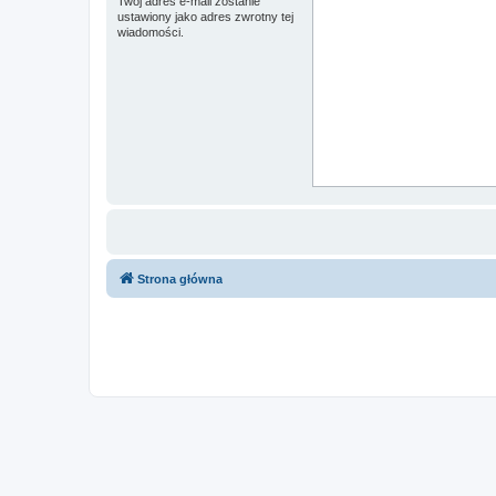
Twój adres e-mail zostanie
ustawiony jako adres zwrotny tej
wiadomości.
Strona główna