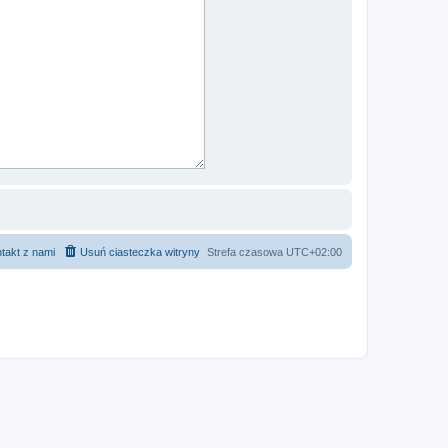
takt z nami
Usuń ciasteczka witryny
Strefa czasowa
UTC+02:00