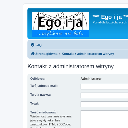
*** Ego i ja **
Portal dla ludzi chcącyc
FAQ
Strona główna
Kontakt z administratorem witryny
Kontakt z administratorem witryny
Odbiorca:
Administrator
Twój adres e-mail:
Twoja nazwa:
Tytuł:
Treść wiadomości:
Wiadomość zostanie wysłana
jako zwykły tekst bez
znaczników HTML i BBCode.