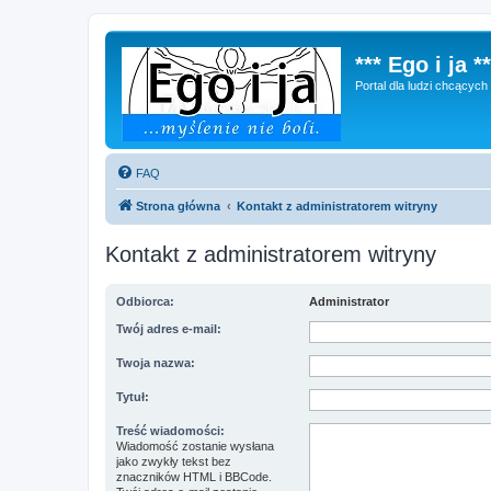
*** Ego i ja **
Portal dla ludzi chcącyc
FAQ
Strona główna
Kontakt z administratorem witryny
Kontakt z administratorem witryny
Odbiorca:
Administrator
Twój adres e-mail:
Twoja nazwa:
Tytuł:
Treść wiadomości:
Wiadomość zostanie wysłana
jako zwykły tekst bez
znaczników HTML i BBCode.