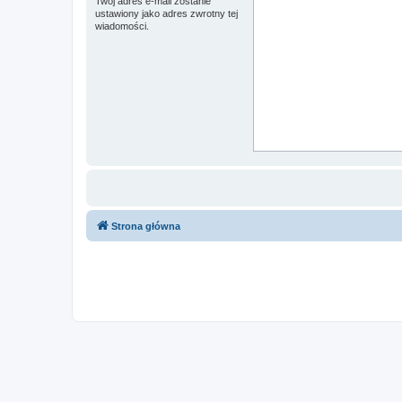
Twój adres e-mail zostanie
ustawiony jako adres zwrotny tej
wiadomości.
Strona główna