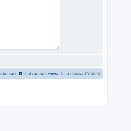
takt z nami
Usuń ciasteczka witryny
Strefa czasowa
UTC+02:00