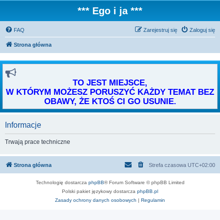
*** Ego i ja ***
FAQ
Zarejestruj się
Zaloguj się
Strona główna
TO JEST MIEJSCE,
W KTÓRYM MOŻESZ PORUSZYĆ KAŻDY TEMAT BEZ
OBAWY, ŻE KTOŚ CI GO USUNIE.
Informacje
Trwają prace techniczne
Strona główna
Strefa czasowa
UTC+02:00
Technologię dostarcza
phpBB
® Forum Software © phpBB Limited
Polski pakiet językowy dostarcza
phpBB.pl
Zasady ochrony danych osobowych
|
Regulamin