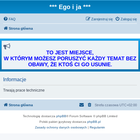
*** Ego i ja ***
FAQ
Zarejestruj się
Zaloguj się
Strona główna
TO JEST MIEJSCE,
W KTÓRYM MOŻESZ PORUSZYĆ KAŻDY TEMAT BEZ
OBAWY, ŻE KTOŚ CI GO USUNIE.
Informacje
Trwają prace techniczne
Strona główna
Strefa czasowa
UTC+02:00
Technologię dostarcza
phpBB
® Forum Software © phpBB Limited
Polski pakiet językowy dostarcza
phpBB.pl
Zasady ochrony danych osobowych
|
Regulamin