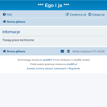
*** Ego i ja ***
FAQ
Zarejestruj się
Zaloguj się
Strona główna
Informacje
Trwają prace techniczne
Strona główna
Strefa czasowa
UTC+02:00
Technologię dostarcza
phpBB
® Forum Software © phpBB Limited
Polski pakiet językowy dostarcza
phpBB.pl
Zasady ochrony danych osobowych
|
Regulamin