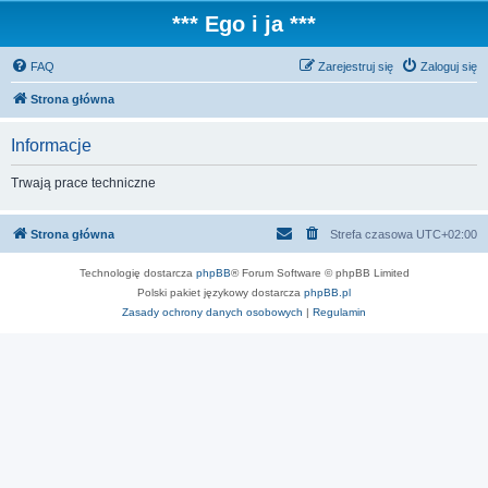
*** Ego i ja ***
FAQ
Zarejestruj się
Zaloguj się
Strona główna
Informacje
Trwają prace techniczne
Strona główna
Strefa czasowa
UTC+02:00
Technologię dostarcza
phpBB
® Forum Software © phpBB Limited
Polski pakiet językowy dostarcza
phpBB.pl
Zasady ochrony danych osobowych
|
Regulamin