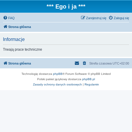
*** Ego i ja ***
FAQ
Zarejestruj się
Zaloguj się
Strona główna
Informacje
Trwają prace techniczne
Strona główna
Strefa czasowa
UTC+02:00
Technologię dostarcza
phpBB
® Forum Software © phpBB Limited
Polski pakiet językowy dostarcza
phpBB.pl
Zasady ochrony danych osobowych
|
Regulamin