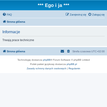
*** Ego i ja ***
FAQ
Zarejestruj się
Zaloguj się
Strona główna
Informacje
Trwają prace techniczne
Strona główna
Strefa czasowa
UTC+02:00
Technologię dostarcza
phpBB
® Forum Software © phpBB Limited
Polski pakiet językowy dostarcza
phpBB.pl
Zasady ochrony danych osobowych
|
Regulamin